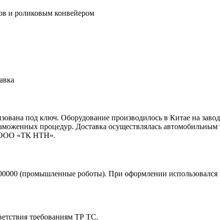
ов и роликовым конвейером
авка
анизована под ключ. Оборудование производилось в Китае н
аможенных процедур. Доставка осуществлялась автомобильным 
— ООО «ТК НТН».
500000 (промышленные роботы). При оформлении использовался
ветствия требованиям ТР ТС.