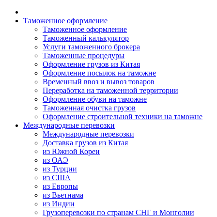
Таможенное оформление
Таможенное оформление
Таможенный калькулятор
Услуги таможенного брокера
Таможенные процедуры
Оформление грузов из Китая
Оформление посылок на таможне
Временный ввоз и вывоз товаров
Переработка на таможенной территории
Оформление обуви на таможне
Таможенная очистка грузов
Оформление строительной техники на таможне
Международные перевозки
Международные перевозки
Доставка грузов из Китая
из Южной Кореи
из ОАЭ
из Турции
из США
из Европы
из Вьетнама
из Индии
Грузоперевозки по странам СНГ и Монголии