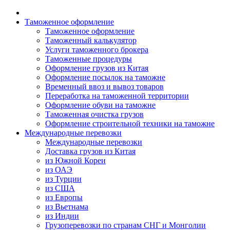
Таможенное оформление
Таможенное оформление
Таможенный калькулятор
Услуги таможенного брокера
Таможенные процедуры
Оформление грузов из Китая
Оформление посылок на таможне
Временный ввоз и вывоз товаров
Переработка на таможенной территории
Оформление обуви на таможне
Таможенная очистка грузов
Оформление строительной техники на таможне
Международные перевозки
Международные перевозки
Доставка грузов из Китая
из Южной Кореи
из ОАЭ
из Турции
из США
из Европы
из Вьетнама
из Индии
Грузоперевозки по странам СНГ и Монголии