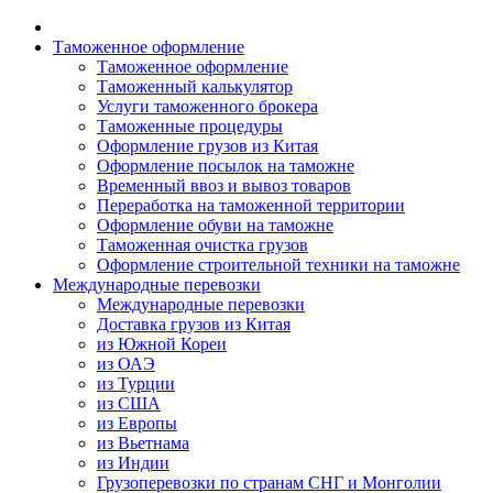
Таможенное оформление
Таможенное оформление
Таможенный калькулятор
Услуги таможенного брокера
Таможенные процедуры
Оформление грузов из Китая
Оформление посылок на таможне
Временный ввоз и вывоз товаров
Переработка на таможенной территории
Оформление обуви на таможне
Таможенная очистка грузов
Оформление строительной техники на таможне
Международные перевозки
Международные перевозки
Доставка грузов из Китая
из Южной Кореи
из ОАЭ
из Турции
из США
из Европы
из Вьетнама
из Индии
Грузоперевозки по странам СНГ и Монголии