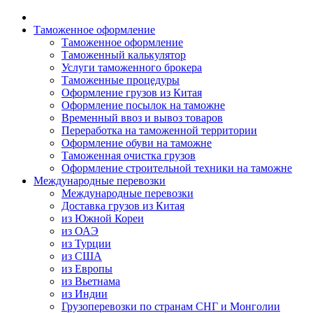
Таможенное оформление
Таможенное оформление
Таможенный калькулятор
Услуги таможенного брокера
Таможенные процедуры
Оформление грузов из Китая
Оформление посылок на таможне
Временный ввоз и вывоз товаров
Переработка на таможенной территории
Оформление обуви на таможне
Таможенная очистка грузов
Оформление строительной техники на таможне
Международные перевозки
Международные перевозки
Доставка грузов из Китая
из Южной Кореи
из ОАЭ
из Турции
из США
из Европы
из Вьетнама
из Индии
Грузоперевозки по странам СНГ и Монголии